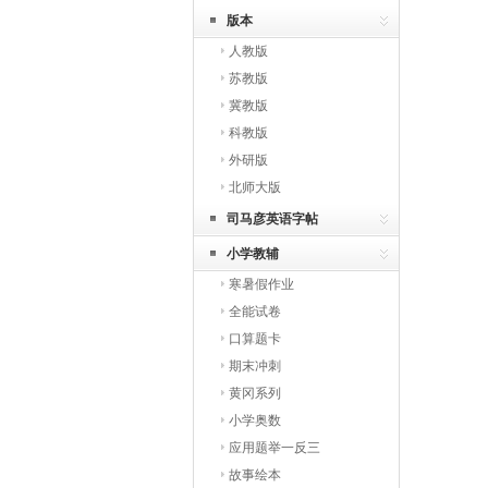
版本
人教版
苏教版
冀教版
科教版
外研版
北师大版
司马彦英语字帖
小学教辅
寒暑假作业
全能试卷
口算题卡
期末冲刺
黄冈系列
小学奥数
应用题举一反三
故事绘本