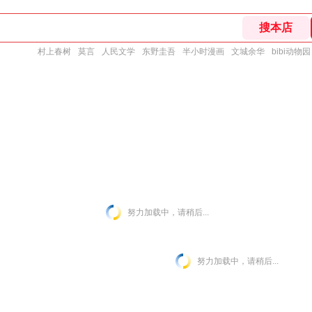
村上春树
莫言
人民文学
东野圭吾
半小时漫画
文城余华
bibi动物园
努力加载中，请稍后...
努力加载中，请稍后...