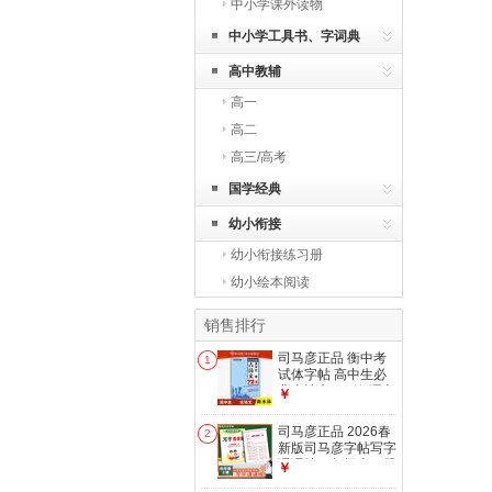
中小学课外读物
中小学工具书、字词典
高中教辅
高一
高二
高三/高考
国学经典
幼小衔接
幼小衔接练习册
幼小绘本阅读
销售排行
司马彦正品 衡中考
1
试体字帖 高中生必
背古诗文 72 篇 语文
￥
楷书硬笔钢笔临摹练
字本
司马彦正品 2026春
2
新版司马彦字帖写字
课课练四年级上下册
￥
人教版4四年级钢笔