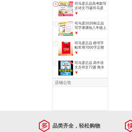
中性笔临摹字帖四年
司马彦正品高考默写
3
级语文同步练字本四
古诗文75篇司马彦
年级语文字帖写字课
楷书字帖高中古诗文
￥
课练 课课练 人教4
正楷练字本临摹字帖
上册
钢笔中性笔高考古诗
司马彦2026秋正品
4
词
写字课课练八年级上
下册人教版楷书同步
￥
字帖八年级上册字帖
八年级下册字帖同步
司马彦正品 楷书字
5
写字课课练一课一练
帖常用7000字正楷
字帖 语文课课练 人
教程控笔训练 小学
￥
教8上册
初中高中大学成人通
用练字帖 7000字楷
司马彦正品 高中语
6
书
文古诗文72篇 衡水
考试体高一高二高三
￥
同步字帖楷书文言文
行楷高中古诗词字帖
店铺公告
高中生背写古诗文
72篇·衡水考试体
品类齐全，轻松购物